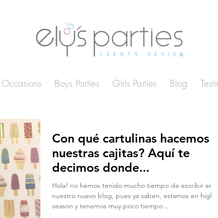
Occasions
Boys Parties
Girls Parties
Blog
Test
Con qué cartulinas hacemos
nuestras cajitas? Aquí te
decimos donde...
Hola! no hemos tenido mucho tiempo de escribir en
nuestro nuevo blog, pues ya saben, estamos en high
season y tenemos muy poco tiempo...