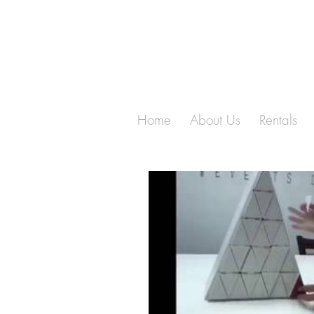
Home
About Us
Rentals