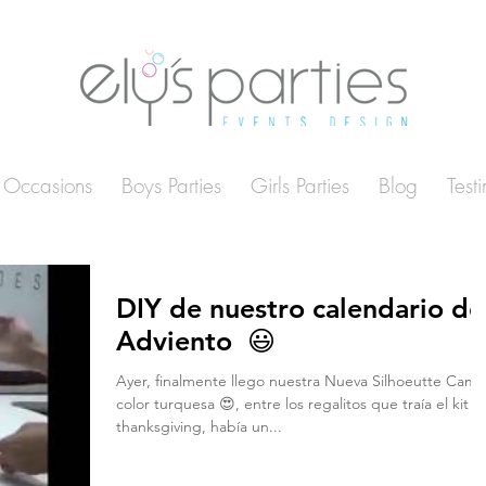
Occasions
Boys Parties
Girls Parties
Blog
Test
DIY de nuestro calendario de
Adviento 😃
Ayer, finalmente llego nuestra Nueva Silhoeutte Cam
color turquesa 😍, entre los regalitos que traía el kit d
thanksgiving, había un...